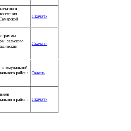
плексного
поселения
Скачать
Самарской
рограммы
ры сельского
Скачать
ершинский
м коммунальной
пального района
Скачать
льной
Скачать
пального района