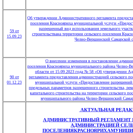
Об утверждении Административного регламента предоста
поселения Краснояриха муниципальной услуги «Предос
разрешенный вид использования земельного участк
59 от
строительствана территории сельского поселения Крас
15.09.23
Челно-Вершинский Самарской о
О внесении изменения в постановление админи
поселения Краснояриха муниципального района Челно-В
области от 15.09.2023 года № 58 «Об утверждении А
90 от
регламента предоставления администрацией сельского п
01.12.23
муниципальной услуги «Предоставление разрешений 
предельных параметров разрешенного строительства, ре
капитального строительства на территории сельского по
муниципального района Челно-Вершинский Самар
АКТУАЛЬНАЯ РЕДАК
АДМИНИСТРАТИВНЫЙ РЕГЛАМЕНТ 
АДМИНИСТРАЦИЕЙ
СЕЛ
ПОСЕЛЕНИЯ
КРАСНОЯРИХА
МУНИЦИ