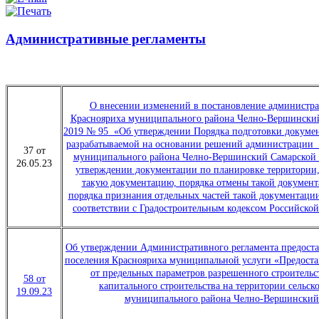
Административные регламенты
О внесении изменений в постановление админист
Краснояриха муниципального района Челно-Вершинский 
2019 № 95 «Об утверждении Порядка подготовки докумен
разрабатываемой на основании решений администрации 
37 от
муниципального района Челно-Вершинский Самарской о
26.05.23
утверждении документации по планировке территории,
такую документацию, порядка отмены такой документа
порядка признания отдельных частей такой документац
соответствии с Градостроительным кодексом Российс
Об утверждении Административного регламента предоста
поселения Краснояриха муниципальной услуги «Предоста
от предельных параметров разрешенного строительс
58 от
капитального строительства на территории сельск
19.09.23
муниципального района Челно-Вершинский 