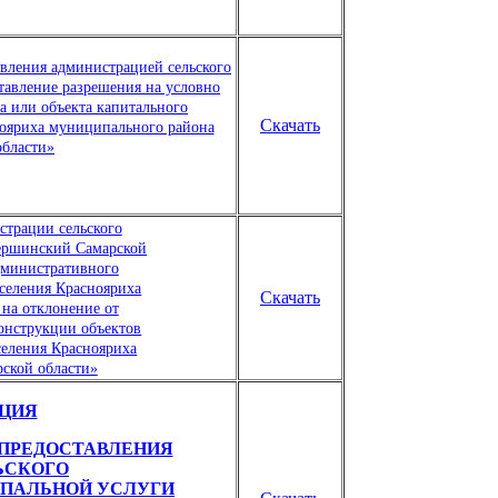
вления администрацией сельского
тавление разрешения на условно
а или объекта капитального
Скачать
нояриха муниципального района
бласти»
страции сельского
ершинский Самарской
дминистративного
оселения Краснояриха
Скачать
на отклонение от
конструкции объектов
селения Краснояриха
ской области»
ЦИЯ
ПРЕДОСТАВЛЕНИЯ
ЬСКОГО
ПАЛЬНОЙ УСЛУГИ