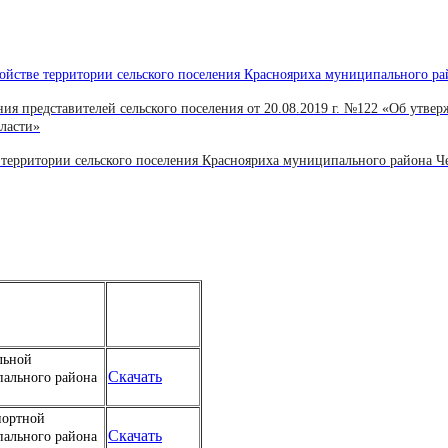
ройстве территории сельского поселения Краснояриха муниципального 
я представителей сельского поселения от 20.08.2019 г. №122 «Об утвер
ласти»
территории сельского поселения Краснояриха муниципального района 
льной
Скачать
пального района
портной
Скачать
пального района