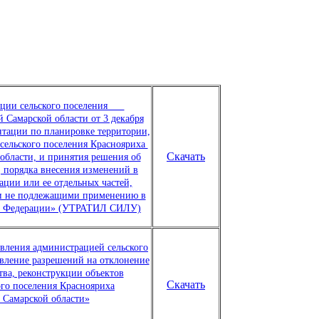
рации сельского поселения
Самарской области от 3 декабря
тации по планировке территории,
сельского поселения Краснояриха
Скачать
бласти, и принятия решения об
 порядка внесения изменений в
ции или ее отдельных частей,
ии не подлежащими применению в
кой Федерации» (УТРАТИЛ СИЛУ)
вления администрацией сельского
вление разрешений на отклонение
тва, реконструкции объектов
Скачать
ого поселения Краснояриха
Самарской области»