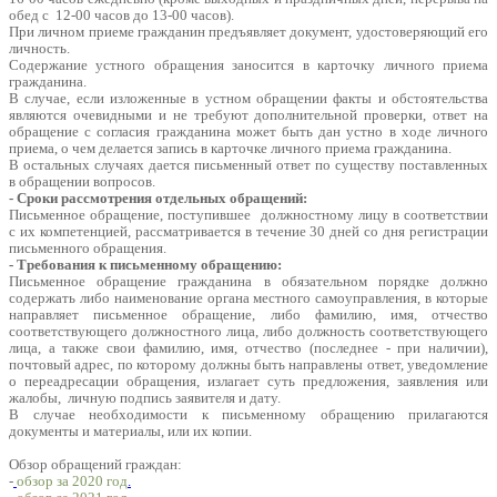
обед с 12-00 часов до 13-00 часов).
При личном приеме гражданин предъявляет документ, удостоверяющий его
личность.
Содержание устного обращения заносится в карточку личного приема
гражданина.
В случае, если изложенные в устном обращении факты и обстоятельства
являются очевидными и не требуют дополнительной проверки, ответ на
обращение с согласия гражданина может быть дан устно в ходе личного
приема, о чем делается запись в карточке личного приема гражданина.
В остальных случаях дается письменный ответ по существу поставленных
в обращении вопросов.
- Сроки рассмотрения отдельных обращений:
Письменное обращение, поступившее должностному лицу в соответствии
с их компетенцией, рассматривается в течение 30 дней со дня регистрации
письменного обращения.
- Требования к письменному обращению:
Письменное обращение гражданина в обязательном порядке должно
содержать либо наименование органа местного самоуправления, в которые
направляет письменное обращение, либо фамилию, имя, отчество
соответствующего должностного лица, либо должность соответствующего
лица, а также свои фамилию, имя, отчество (последнее - при наличии),
почтовый адрес, по которому должны быть направлены ответ, уведомление
о переадресации обращения, излагает суть предложения, заявления или
жалобы, личную подпись заявителя и дату.
В случае необходимости к письменному обращению прилагаются
документы и материалы, или их копии.
Обзор обращений граждан:
-
обзор за 2020 год
.