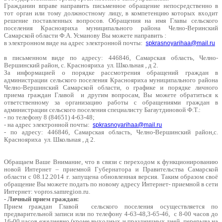
Гражданин вправе направить письменное обращение непосредственно в
тот орган или тому должностному лицу, в компетенцию которых входит
решение поставленных вопросов. Обращения на имя Главы сельского
поселения Краснояриха муниципального района Челно-Веринский
Самарской области Ф.А. Усманову Вы можете направить :
в электронном виде на адрес электронной почты:
spkrasnoyarihaa@mail.ru
в письменном виде по адресу: 446846, Самарская область, Челно-
Вершинский район, с. Краснояриха ул. Школьная , д 2.
За информацией о порядке рассмотрения обращений граждан в
администрации сельского поселения Краснояриха муниципального района
Челно-Вершинский Самарской области, о графике и порядке личного
приема граждан Главой и другим вопросам, Вы можете обратиться к
ответственному за организацию работы с обращениями граждан в
администрации сельского поселения специалисту Багаутдиновой Ф.Т.:
- по телефону 8 (84651) 4-63-48;
- на адрес электронной почты:
spkrasnoyarihaa@mail.ru
- по адресу: 446846, Самарская область, Челно-Вершинский район,с.
Краснояриха ул. Школьная , д 2.
Обращаем Ваше Внимание, что в связи с переходом к функционированию
новой Интернет – приемной Губернатора и Правительства Самарской
области с 08.12.2014 г. запущена обновленная версия. Таким образом своё
обращение Вы можете подать по новому адресу Интернет- приемной в сети
Интернет: vopros.samregion.ru.
- Личный прием граждан:
Прием граждан Главой сельского поселения осуществляется по
предварительной записи или по телефону 4-63-48,3-65-46, с 8-00 часов до
16-00 часов ежедневно (кроме выходных и праздничных дней, перерыва на