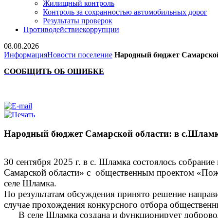
Жилищный контроль
Контроль за сохранностью автомобильных дорог
Результаты проверок
Противодействие
коррупции
08.08.2026
Информация
Новости поселение
Народный бюджет Самарской
CООБЩИТЬ ОБ ОШИБКЕ
Народный бюджет Самарской области: в с.Шлам
30 сентября 2025 г. в с. Шламка состоялось собрани
Самарской области» с
общественным
проектом
«Пож
селе Шламка.
По результатам обсуждения принято решение направить
случае прохождения конкурсного отбора общественны
В селе Шламка создана и функционирует доброво