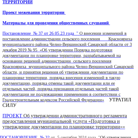
ТЕРРИТОРИИ
Проект межевания территории
Материалы для проведения общественных слушаний
Постановление № 37 от 26.05.23 года "
О внесении изменений в
постановление администрации сельского поселения Краснояриха
муниципального района Челно-Вершинский Самарской области от 3
декабря 2019 № 95 «Об утверждении Порядка подготовки
документации по планировке территории, разрабатываемой на
основании решений администрации сельского поселения
Краснояриха муниципального района Челно-Вершинский Самарской
области, и принятия решения об утверждении документации по
планировке территории, порядка внесения изменений в такую
документацию, порядка отмены такой документации или ее
отдельных частей, порядка признания отдельных частей такой
документации не подлежащими применению в соответствии с
УТРАТИЛ
Градостроительным кодексом Российской Федерации»
СИЛУ
ПРОЕКТ
Об утверждении административного регламента
предоставления муниципальной услуги «Подготовка и
утверждение документации по планировке территории»»
ПОСТАНОВЛЕНИЕ № 32
от 5 сентября 2024 года "
Об утверждении