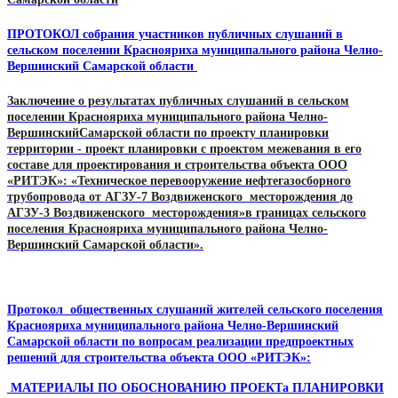
ПРОТОКОЛ собрания участников публичных слушаний в
сельском поселении Краснояриха муниципального района Челно-
Вершинский Самарской области
Заключение
о результатах публичных слушаний
в сельском
поселении
Краснояриха
муниципального района Челно-
Вершинский
Самарской области по проекту
планировки
территории - проект планировки с проектом межевания в его
составе для проектирования и строительства объекта ООО
«РИТЭК»: «Техническое перевооружение нефтегазосборного
трубопровода от АГЗУ-7 Воздвиженского месторождения до
АГЗУ-3 Воздвиженского месторождения»
в границах сельского
поселения Краснояриха муниципального района Челно-
Вершинский Самарской области»
.
Протокол
общественных слушаний жителей сельского поселения
Краснояриха муниципального района Челно-Вершинский
Самарской области по вопросам реализации предпроектных
решений для строительства объекта ООО «РИТЭК»:
МАТЕРИАЛЫ ПО ОБОСНОВАНИЮ ПРОЕКТа ПЛАНИРОВКИ