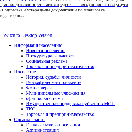
административного регламента предоставления муниципальной услуги
«Подготовка и утверждение документации по планировке
территории»»
Switch to Desktop Version
Информация
населению
Новости поселение
Прокуратура разъясняет
Социальная реклама
Торговля и предпринимательство
Поселение
История, судьбы, личности
Географическое положение
Фотогалерея
Муниципальные учреждения
официальный сми
Имущественная поддержка субъектов МСП
ТКО
Торговля и предпринимательство
Органы власти
Глава сельского поселения
Администрация