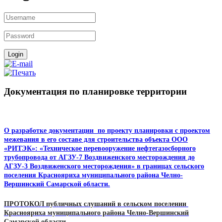
Документация по планировке территории
О разработке документации по проекту планировки с проектом
межевания в его составе для строительства объекта ООО
«РИТЭК»: «Техническое перевооружение нефтегазосборного
трубопровода от АГЗУ-7 Воздвиженского месторождения до
АГЗУ-3 Воздвиженского месторождения» в границах сельского
поселения Краснояриха муниципального района Челно-
Вершинский Самарской области.
ПРОТОКОЛ
публичных слушаний в сельском поселении
Краснояриха
муниципального района Челно-Вершинский
Самарской области